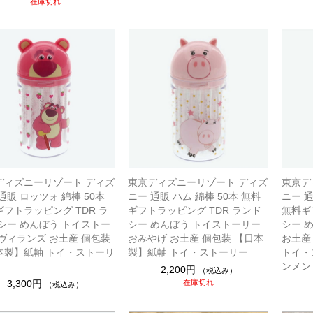
在庫切れ
ディズニーリゾート ディズ
東京ディズニーリゾート ディズ
東京デ
通販 ロッツォ 綿棒 50本
ニー 通販 ハム 綿棒 50本 無料
ニー 通
フトラッピング TDR ラ
ギフトラッピング TDR ランド
無料ギ
 シー めんぼう トイストー
シー めんぼう トイストーリー
シー 
 ヴィランズ お土産 個包装
おみやげ お土産 個包装 【日本
お土産
本製】紙軸 トイ・ストーリ
製】紙軸 トイ・ストーリー
トイ・
ンメン
2,200円
（税込み）
3,300円
在庫切れ
（税込み）