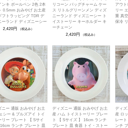
ンキ ボールペン 2色 2本
リコーン バッグチャーム ケー
アウト
 0.5mm おみやげ お土産
ス リトルグリーンメン ディズ
リー 
フトラッピング TDR デ
ニーランド ディズニーシー ト
重 真空
ニーランド ディズニーシー
イストーリー キーホルダー キ
保冷 
ーチェーン
2,420円
（税込み）
2,420円
（税込み）
ズニー 通販 おみやげ お土
ディズニー 通販 おみやげ お土
ディズ
ェシー & ブルズアイ トイ
産 ハム トイストーリー プレー
産 ロ
リー プレート 【 Sサイ
ト 【 Sサイズ 】 16cm ランチ
レート 
 16cm ランチ プレート 皿
プレート 皿 食器 トイ・ストー
ンチ 