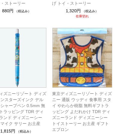
イ・ストーリー
げ トイ・ストーリー
880円
1,320円
（税込み）
（税込み）
在庫切れ
ィズニーリゾート ディズ
東京ディズニーリゾート ディズ
モンスターズインク デル
ニー 通販 ウッディ 食事用 スタ
シャープペン 0.5mm 無
イ やわらか樹脂 無料ギフトラ
トラッピング TDR ディ
ッピング よだれかけ TDR ディ
ランド ディズニーシー
ズニーランド ディズニーシー
 マイク サリー お土産
トイストーリー お土産 ギフト
エプロン
1,815円
（税込み）