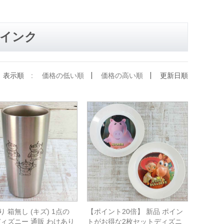
インク
表示順 :
価格の低い順
価格の高い順
更新日順
 箱無し (キズ) 1点の
【ポイント20倍】 新品 ポイン
ディズニー 通販 わけあり
トがお得な2枚セットディズニ