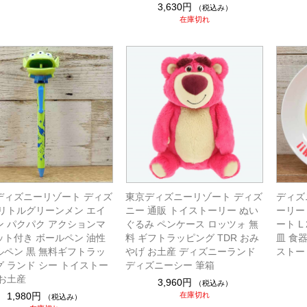
3,630円
（税込み）
在庫切れ
ディズニーリゾート ディズ
東京ディズニーリゾート ディズ
ディズ
 リトルグリーンメン エイ
ニー 通販 トイストーリー ぬい
ーリー
ン パクパク アクションマ
ぐるみ ペンケース ロッツォ 無
ート L
ット付き ボールペン 油性
料 ギフトラッピング TDR おみ
皿 食
ルペン 黒 無料ギフトラッ
やげ お土産 ディズニーランド
ストー
グ ランド シー トイストー
ディズニーシー 筆箱
 お土産
3,960円
（税込み）
1,980円
在庫切れ
（税込み）