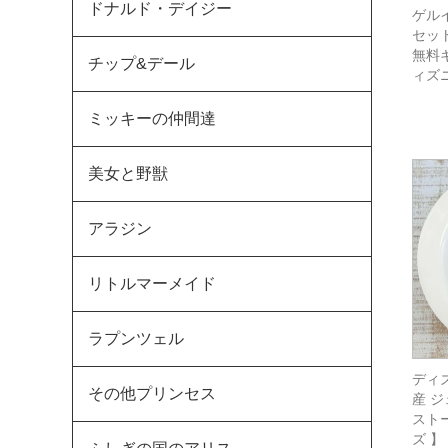
ドナルド・デイジー
ゲルイ
セット
無料ギ
チップ&デール
ィズ
ミッキーの仲間達
美女と野獣
アラジン
リトルマーメイド
ラプンツェル
ディ
その他プリンセス
産 ジ
ストー
ズ 】