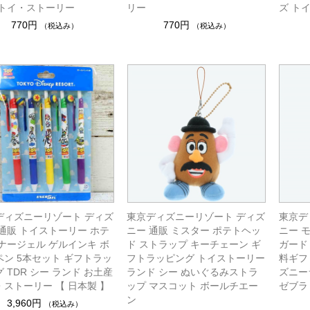
 トイ・ストーリー
リー
ズ ト
770円
770円
（税込み）
（税込み）
ディズニーリゾート ディズ
東京ディズニーリゾート ディズ
東京デ
 通販 トイストーリー ホテ
ニー 通販 ミスター ポテトヘッ
ニー 
エナージェル ゲルインキ ボ
ド ストラップ キーチェーン ギ
ガード 
ペン 5本セット ギフトラッ
フトラッピング トイストーリー
料ギフ
 TDR シー ランド お土産
ランド シー ぬいぐるみストラ
ズニー
・ストーリー 【 日本製 】
ップ マスコット ボールチエー
ゼブラ
ン
3,960円
（税込み）