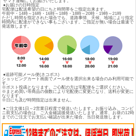
ヤマト運輸にてお届けいたします。
●お届けの日時指定
宅配便は配送希望の日にちと時間帯をご指定出来ます。
午前中・14時～16時・16時～18時・18時～20時・19時～21時
ただし時間を指定された場合でも、道路事情、天候、地域により指定
時間内に配達ができない事もございます。ご指定が無い場合は最速で
発送致します。
●追跡可能メール便(ネコポス)
ショッピングカート画面でメール便を選択出来る場合のみ利用可能で
す。
※ポスト投函となります。ご心配の方は宅配便をご選択ください。
※まとめ買い等商品の個数により宅配便に変更になり、送料が変更に
なります。
※日にち及び時間指定は出来ません。
●ご注文後1日～2営業日程度で発送いたします。お振り込み、コンビ
ニ前支払の場合は、ご入金確認後発送いたします。通常、お昼の12時
までのご注文でお支払い確認が出来た場合、当日発送致します。