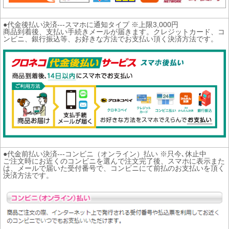
●代金後払い決済---スマホに通知タイプ ※上限3,000円
商品到着後、支払い手続きメールが届きます。クレジットカード、コ
ンビニ、銀行振込等、お好きな方法でお支払い頂く決済方法です。
●代金前払い決済---コンビニ（オンライン）払い ※只今､休止中
ご注文時にお近くのコンビニを選んで注文完了後、スマホに表示また
は、メールで届いた受付番号で、コンビニにて前払のお支払いを頂く
決済方法です。