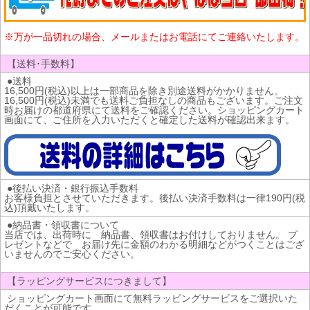
※万が一品切れの場合、メールまたはお電話にてご連絡いたします。
【送料･手数料】
●送料
16,500円(税込)以上は一部商品を除き別途送料がかかりません。
16,500円(税込)未満でも送料ご負担なしの商品もございます。ご注文
時お届けの都道府県にて送料をご確認ください。ショッピングカート
画面にて、ご住所を入力いただくと確定した送料が確認出来ます。
●後払い決済・銀行振込手数料
お客様負担とさせていただきます。後払い決済手数料は一律190円(税
込)頂戴いたします。
●納品書・領収書について
当店では、出荷時に 納品書、領収書はお付けしておりません。 プ
レゼントなどで お届け先に金額のわかる明細などがつくことはござ
いませんのでご安心ください。
【ラッピングサービスにつきまして】
ショッピングカート画面にて無料ラッピングサービスをご選択いた
だくことが可能です。