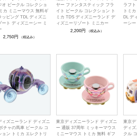
ジオ ビークル コレクショ
ヤー ファンタスティック フラ
ラフト
トミカ ミニーマウス 無料ギ
イト ビークル コレクション ト
トミカ
ッピング TDL ディズニ
ミカ TDS ディズニーランド デ
DL 
ゾート ディズニーシー ミ
ィズニーリゾート ミニカー
ーシー
ー
2,200円
（税込み）
2,750円
（税込み）
ディズニーランド ディズニ
東京ディズニーランド ディズニ
東京デ
カボチャの馬車 ビークル コ
ー 通販 37周年 ミッキーマウス
ディズ
ション トミカ エレクトリ
ミニーマウス トミカ 無料 ギフ
クル 