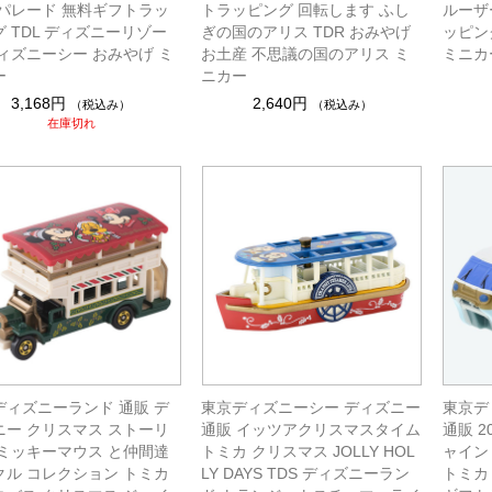
 パレード 無料ギフトラッ
トラッピング 回転します ふし
ルーザ
 TDL ディズニーリゾー
ぎの国のアリス TDR おみやげ
ッピン
ディズニーシー おみやげ ミ
お土産 不思議の国のアリス ミ
ミニカ
ー
ニカー
3,168円
2,640円
（税込み）
（税込み）
在庫切れ
ディズニーランド 通販 デ
東京ディズニーシー ディズニー
東京デ
ニー クリスマス ストーリ
通販 イッツアクリスマスタイム
通販 
 ミッキーマウス と仲間達
トミカ クリスマス JOLLY HOL
ャイン
クル コレクション トミカ
LY DAYS TDS ディズニーラン
トミカ