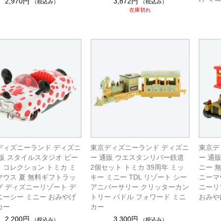
2,970円
3,872円
（税込み）
（税込み）
在庫切れ
ディズニーランド ディズニ
東京ディズニーランド ディズニ
東京デ
通販 スタイルスタジオ ビー
ー 通販 ウエスタンリバー鉄道
ー 通
・コレクション トミカ ミ
2個セット トミカ 39周年 ミッ
ニー 
マウス 夏 無料ギフトラッ
キー ミニー TDL リゾート シー
ニーマウ
グ ディズニーリゾート デ
アニバーサリー クリッターカン
ニーリ
ニーシー ミニー おみやげ
トリー パドル フォワード ミニ
おみや
カー
カー
2,200円
3,300円
（税込み）
（税込み）