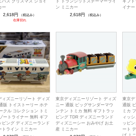
ニバス クリスマス ジョイ
ド トランジットスチーマーライ
ギフト
カー
ン ミニカー
イナー
2,618円
2,618円
（税込み）
（税込み）
在庫切れ
ディズニーリゾート ディズ
東京ディズニーリゾート ディズ
東京デ
 通販 トイストーリー ホテ
ニー 通販 ビッグサンダーマウ
通販 
ビークル コレクション トミ
ンテン トミカ 無料 ギフトラッ
ミカ 
リゾートライナー 無料 ギフ
ピング TDR ディズニーランド
ィッシ
ッピング ディズニーランド
ディズニーシー おみやげ お土
ッピン
ートライン ミニカー
産 ミニカー
ート 
げ ミ