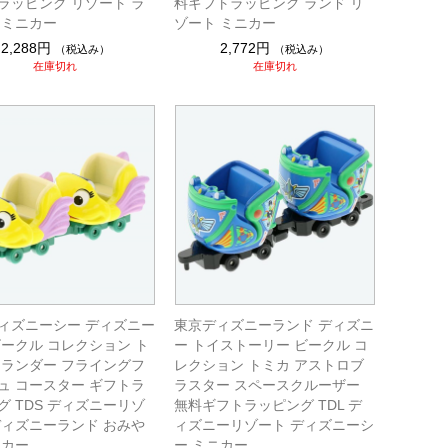
ラッピング リゾート ラ
料ギフトラッピング ランド リ
 ミニカー
ゾート ミニカー
2,288円
2,772円
（税込み）
（税込み）
在庫切れ
在庫切れ
ィズニーシー ディズニー
東京ディズニーランド ディズニ
ビークル コレクション ト
ー トイストーリー ビークル コ
フランダー フライングフ
レクション トミカ アストロブ
ュ コースター ギフトラ
ラスター スペースクルーザー
グ TDS ディズニーリゾ
無料ギフトラッピング TDL デ
ディズニーランド おみや
ィズニーリゾート ディズニーシ
ニカー
ー ミニカー