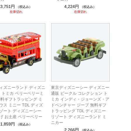
3,751円
4,224円
（税込み）
（税込み）
在庫切れ
在庫切れ
ィズニーランド ディズニ
東京ディズニーシー ディズニー
販 トミカ ベリーベリーミ
通販 ビークル コレクション ト
無料ギフトラッピング ミ
ミカ インディ・ジョーンズ・ア
ス ミニー TDL ディズ
ドベンチャー ジープ 無料ギフ
ゾート ディズニーシー
トラッピング TDL ディズニー
げ お土産 ベリーベリー
リゾート ディズニーランド ミ
ニカー
1,859円
（税込み）
2,266円
（税込み）