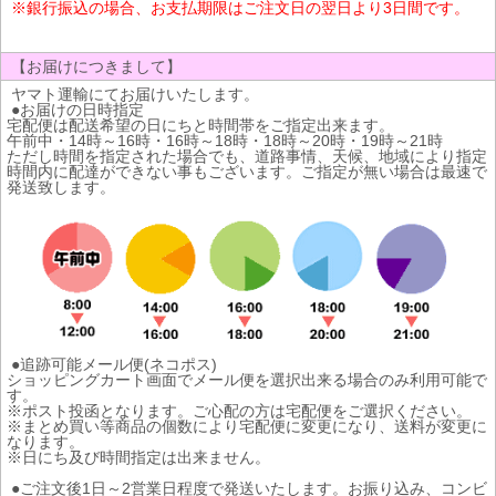
※銀行振込の場合、お支払期限はご注文日の翌日より3日間です。
【お届けにつきまして】
ヤマト運輸にてお届けいたします。
●お届けの日時指定
宅配便は配送希望の日にちと時間帯をご指定出来ます。
午前中・14時～16時・16時～18時・18時～20時・19時～21時
ただし時間を指定された場合でも、道路事情、天候、地域により指定
時間内に配達ができない事もございます。ご指定が無い場合は最速で
発送致します。
●追跡可能メール便(ネコポス)
ショッピングカート画面でメール便を選択出来る場合のみ利用可能で
す。
※ポスト投函となります。ご心配の方は宅配便をご選択ください。
※まとめ買い等商品の個数により宅配便に変更になり、送料が変更に
なります。
※日にち及び時間指定は出来ません。
●ご注文後1日～2営業日程度で発送いたします。お振り込み、コンビ