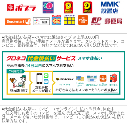
●代金後払い決済---スマホに通知タイプ ※上限3,000円
商品到着後、支払い手続きメールが届きます。クレジットカード、コ
ンビニ、銀行振込等、お好きな方法でお支払い頂く決済方法です。
●代金前払い決済---コンビニ（オンライン）払い ※只今､休止中
ご注文時にお近くのコンビニを選んで注文完了後、スマホに表示また
は、メールで届いた受付番号で、コンビニにて前払のお支払いを頂く
決済方法です。