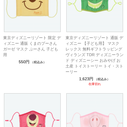
東京ディズニーリゾート 限定 デ
東京ディズニーリゾート 通販 デ
ィズニー 通販 くまのプーさん
ィズニー 【子ども用】 マスク
ガーゼ マスク ぷーさん 子ども
レックス 無料ギフトラッピング
用
ヴィランズ TDR ディズニーラン
ド ディズニーシー おみやげ お
550円
（税込み）
土産 トイストーリー トイ・スト
ーリー
1,623円
（税込み）
在庫切れ