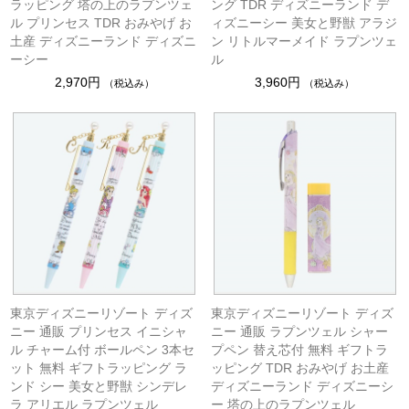
ラッピング 塔の上のラプンツェ
ング TDR ディズニーランド デ
ル プリンセス TDR おみやげ お
ィズニーシー 美女と野獣 アラジ
土産 ディズニーランド ディズニ
ン リトルマーメイド ラプンツェ
ーシー
ル
2,970円
3,960円
（税込み）
（税込み）
東京ディズニーリゾート ディズ
東京ディズニーリゾート ディズ
ニー 通販 プリンセス イニシャ
ニー 通販 ラプンツェル シャー
ル チャーム付 ボールペン 3本セ
プペン 替え芯付 無料 ギフトラ
ット 無料 ギフトラッピング ラ
ッピング TDR おみやげ お土産
ンド シー 美女と野獣 シンデレ
ディズニーランド ディズニーシ
ラ アリエル ラプンツェル
ー 塔の上のラプンツェル