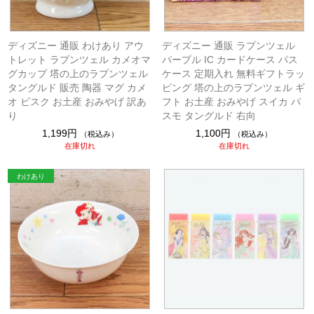
ディズニー 通販 わけあり アウ
ディズニー 通販 ラプンツェル
トレット ラプンツェル カメオマ
パープル IC カードケース パス
グカップ 塔の上のラプンツェル
ケース 定期入れ 無料ギフトラッ
タングルド 販売 陶器 マグ カメ
ピング 塔の上のラプンツェル ギ
オ ビスク お土産 おみやげ 訳あ
フト お土産 おみやげ スイカ パ
り
スモ タングルド 右向
1,199円
1,100円
（税込み）
（税込み）
在庫切れ
在庫切れ