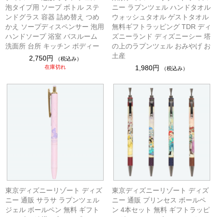
泡タイプ用 ソープ ボトル ステ
ニー ラプンツェル ハンドタオル
ンドグラス 容器 詰め替え つめ
ウォッシュタオル ゲストタオル
かえ ソープディスペンサー 泡用
無料ギフトラッピング TDR ディ
ハンドソープ 浴室 バスルーム
ズニーランド ディズニーシー 塔
洗面所 台所 キッチン ボディー
の上のラプンツェル おみやげ お
土産
2,750円
（税込み）
在庫切れ
1,980円
（税込み）
東京ディズニーリゾート ディズ
東京ディズニーリゾート ディズ
ニー 通販 サラサ ラプンツェル
ニー 通販 プリンセス ボールペ
ジェル ボールペン 無料 ギフト
ン 4本セット 無料 ギフトラッピ