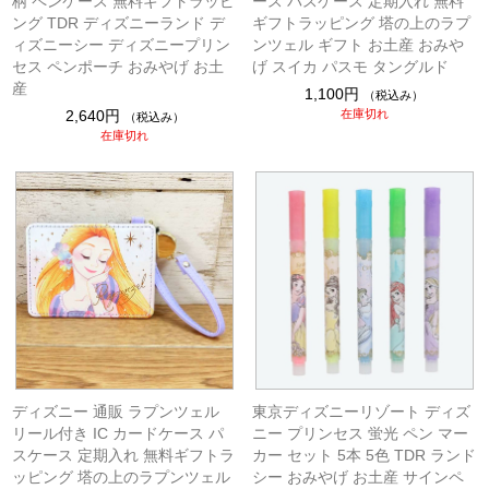
柄 ペンケース 無料ギフトラッピ
ース パスケース 定期入れ 無料
ング TDR ディズニーランド デ
ギフトラッピング 塔の上のラプ
ィズニーシー ディズニープリン
ンツェル ギフト お土産 おみや
セス ペンポーチ おみやげ お土
げ スイカ パスモ タングルド
産
1,100円
（税込み）
2,640円
在庫切れ
（税込み）
在庫切れ
ディズニー 通販 ラプンツェル
東京ディズニーリゾート ディズ
リール付き IC カードケース パ
ニー プリンセス 蛍光 ペン マー
スケース 定期入れ 無料ギフトラ
カー セット 5本 5色 TDR ランド
ッピング 塔の上のラプンツェル
シー おみやげ お土産 サインペ