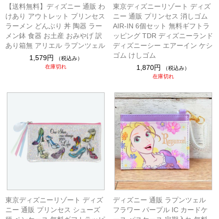
【送料無料】ディズニー 通販 わ
東京ディズニーリゾート ディズ
けあり アウトレット プリンセス
ニー 通販 プリンセス 消しゴム
ラーメン どんぶり 丼 陶器 ラー
AIR-IN 6個セット 無料ギフトラ
メン鉢 食器 お土産 おみやげ 訳
ッピング TDR ディズニーランド
あり箱無 アリエル ラプンツェル
ディズニーシー エアーイン ケシ
ゴム けしゴム
1,579円
（税込み）
在庫切れ
1,870円
（税込み）
在庫切れ
東京ディズニーリゾート ディズ
ディズニー 通販 ラプンツェル
ニー 通販 プリンセス シューズ
フラワー パープル IC カードケ