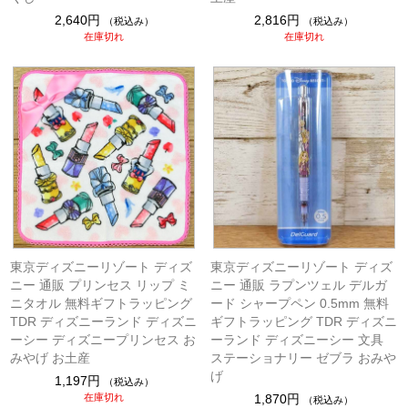
2,640円
2,816円
（税込み）
（税込み）
在庫切れ
在庫切れ
東京ディズニーリゾート ディズ
東京ディズニーリゾート ディズ
ニー 通販 プリンセス リップ ミ
ニー 通販 ラプンツェル デルガ
ニタオル 無料ギフトラッピング
ード シャープペン 0.5mm 無料
TDR ディズニーランド ディズニ
ギフトラッピング TDR ディズニ
ーシー ディズニープリンセス お
ーランド ディズニーシー 文具
みやげ お土産
ステーショナリー ゼブラ おみや
げ
1,197円
（税込み）
在庫切れ
1,870円
（税込み）