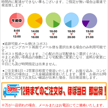
時間内に配達ができない事もございます。ご指定が無い場合は最速で
発送致します。
●追跡可能メール便(ネコポス)
ショッピングカート画面でメール便を選択出来る場合のみ利用可能で
す。
※ポスト投函となります。ご心配の方は宅配便をご選択ください。
※まとめ買い等商品の個数により宅配便に変更になり、送料が変更に
なります。
※日にち及び時間指定は出来ません。
●ご注文後1日～2営業日程度で発送いたします。お振り込み、コンビ
ニ前支払の場合は、ご入金確認後発送いたします。通常、お昼の12時
までのご注文でお支払い確認が出来た場合、当日発送致します。
※万が一品切れの場合、メールまたはお電話にてご連絡いたします。