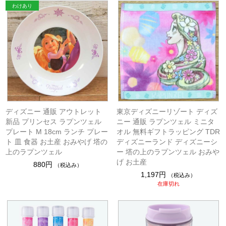
ディズニー 通販 アウトレット
東京ディズニーリゾート ディズ
新品 プリンセス ラプンツェル
ニー 通販 ラプンツェル ミニタ
プレート M 18cm ランチ プレー
オル 無料ギフトラッピング TDR
ト 皿 食器 お土産 おみやげ 塔の
ディズニーランド ディズニーシ
上のラプンツェル
ー 塔の上のラプンツェル おみや
げ お土産
880円
（税込み）
1,197円
（税込み）
在庫切れ