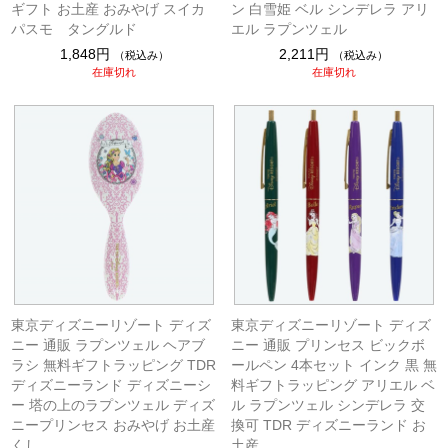
ギフト お土産 おみやげ スイカ
ン 白雪姫 ベル シンデレラ アリ
パスモ タングルド
エル ラプンツェル
1,848円
2,211円
（税込み）
（税込み）
在庫切れ
在庫切れ
東京ディズニーリゾート ディズ
東京ディズニーリゾート ディズ
ニー 通販 ラプンツェル ヘアブ
ニー 通販 プリンセス ビックボ
ラシ 無料ギフトラッピング TDR
ールペン 4本セット インク 黒 無
ディズニーランド ディズニーシ
料ギフトラッピング アリエル ベ
ー 塔の上のラプンツェル ディズ
ル ラプンツェル シンデレラ 交
ニープリンセス おみやげ お土産
換可 TDR ディズニーランド お
くし
土産