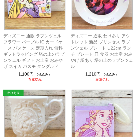
ディズニー 通販 ラプンツェル
ディズニー 通販 わけあり アウ
フラワー パープル IC カードケ
トレット 新品 プリンセス ラプ
ース パスケース 定期入れ 無料
ンツェル プレート L 22cm ラン
ギフトラッピング 塔の上のラプ
チ プレート 皿 食器 お土産 おみ
ンツェル ギフト お土産 おみや
やげ 訳あり 塔の上のラプンツェ
げ スイカ パスモ タングルド
ル
1,100円
1,210円
（税込み）
（税込み）
在庫切れ
在庫切れ