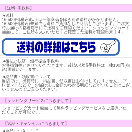
【送料･手数料】
●送料
16,500円(税込)以上は一部商品を除き別途送料がかかりません。
16,500円(税込)未満でも送料ご負担なしの商品もございます。ご注文
時お届けの都道府県にて送料をご確認ください。ショッピングカート
画面にて、ご住所を入力いただくと確定した送料が確認出来ます。
●後払い決済・銀行振込手数料
お客様負担とさせていただきます。後払い決済手数料は一律190円(税
込)頂戴いたします。
●納品書・領収書について
当店では、出荷時に 納品書、領収書はお付けしておりません。 プ
レゼントなどで お届け先に金額のわかる明細などがつくことはござ
いませんのでご安心ください。
【ラッピングサービスにつきまして】
ショッピングカート画面にて無料ラッピングサービスをご選択いた
だくことが可能です。
【返品・キャンセルにつきまして】
●返品につきまして