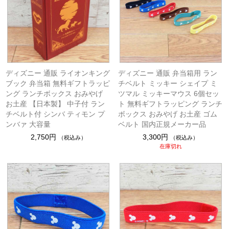
ディズニー 通販 ライオンキング
ディズニー 通販 弁当箱用 ラン
ブック 弁当箱 無料ギフトラッピ
チベルト ミッキー シェイプ ミ
ング ランチボックス おみやげ
ツマル ミッキーマウス 6個セッ
お土産 【日本製】 中子付 ラン
ト 無料ギフトラッピング ランチ
チベルト付 シンバ ティモン プ
ボックス おみやげ お土産 ゴム
ンバァ 大容量
ベルト 国内正規メーカー品
2,750円
3,300円
（税込み）
（税込み）
在庫切れ