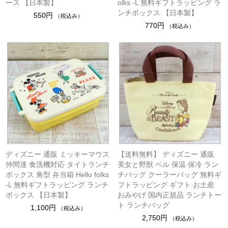
ース 【日本製】
olks -L 無料ギフトラッピング ラ
ンチボックス 【日本製】
550円
（税込み）
770円
（税込み）
ディズニー 通販 ミッキーマウス
【送料無料】 ディズニー 通販
仲間達 食洗機対応 タイトランチ
美女と野獣 ベル 保温 保冷 ラン
ボックス 角型 弁当箱 Hello folks
チバッグ クーラーバッグ 無料ギ
-L 無料ギフトラッピング ランチ
フトラッピング ギフト お土産
ボックス 【日本製】
おみやげ 国内正規品 ランチトー
ト ランチバッグ
1,100円
（税込み）
2,750円
（税込み）