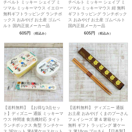
チベルト ミッキー シェイプ ミ
チベルト ミッキー シェイプ ミ
ツマル ミッキーマウス イエロー
ツマル ミッキーマウス 紺 無料
無料ギフトラッピング ランチボ
ギフトラッピング ランチボック
ックス おみやげ お土産 ゴムベ
ス おみやげ お土産 ゴムベルト
ルト 国内正規メーカー品
国内正規メーカー品
605円
605円
（税込み）
（税込み）
【送料無料】 【お得な3点セッ
【送料無料】 ディズニー 通販
ト】ディズニー 通販 ミッキーマ
お土産 おみやげ くまのプーさん
ウス 仲間達 食洗機対応 タイト
フェイシーズ 箸 & 箸箱セット
ランチボックス 角型 ランチケー
無料 ギフト ラッピング 箸ケー
ス 3Pセット 箸&箸ケースセット
ス 箸18cm プーさん 【日本製】