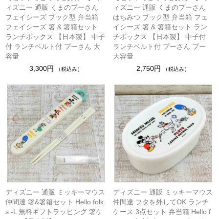
ィズニー 通販 くまのプーさん
ィズニー 通販 くまのプーさん
フェイシーズ ブック型 弁当箱
はちみつ ブック型 弁当箱 フェ
フェイシーズ 箸 & 箸箱セット
イシーズ 箸 & 箸箱セット ラン
ランチボックス 【日本製】 中子
チボックス 【日本製】 中子付
付 ランチベルト付 プーさん 大
ランチベルト付 プーさん プー
容量
大容量
3,300円
2,750円
（税込み）
（税込み）
ディズニー 通販 ミッキーマウス
ディズニー 通販 ミッキーマウス
仲間達 箸&箸箱セット Hello folk
仲間達 フタを外してOK ランチ
s -L 無料ギフトラッピング 箸ケ
ケース 3点セット 弁当箱 Hello f