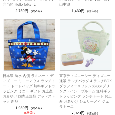
弁当箱 Hello folks -L
山中塗
2,750円
1,430円
（税込み）
（税込み）
日本製 防水 内側 ラミネート デ
東京ディズニーシー ディズニー
ィズニー ミニーマウス ランチト
通販 ランチバッグ & ランチBOX
ート トートバッグ 無料ギフトラ
ダッフィー＆フレンズのスプリ
ッピング ミニー ギフト お土産
ング・イン・ブルーム 無料ギフ
おみやげ 国内正規品 デッドスト
トラッピング ランチトート お土
ック 新品
産 おみやげ シェリーメイ ジェ
ラトーニ
1,980円
（税込み）
在庫切れ
7,920円
（税込み）