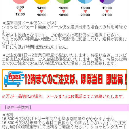
●追跡可能メール便(ネコポス)
ショッピングカート画面でメール便を選択出来る場合のみ利用可能で
す。
※ポスト投函となります。ご心配の方は宅配便をご選択ください。
※まとめ買い等商品の個数により宅配便に変更になり、送料が変更に
なります。
※日にち及び時間指定は出来ません。
●ご注文後1日～2営業日程度で発送いたします。お振り込み、コンビ
ニ前支払の場合は、ご入金確認後発送いたします。通常、お昼の12時
までのご注文でお支払い確認が出来た場合、当日発送致します。
※万が一品切れの場合、メールまたはお電話にてご連絡いたします。
【送料･手数料】
●送料
16,500円(税込)以上は一部商品を除き別途送料がかかりません。
16,500円(税込)未満でも送料ご負担なしの商品もございます。ご注文
時お届けの都道府県にて送料をご確認ください。ショッピングカート