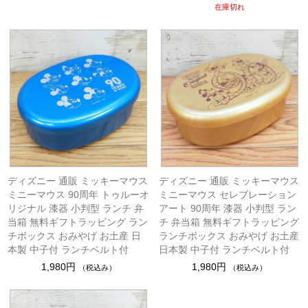
在庫切れ
ディズニー 通販 ミッキーマウス
ディズニー 通販 ミッキーマウス
ミニーマウス 90周年 トゥルーオ
ミニーマウス セレブレーション
リジナル 漆器 小判型 ランチ 弁
アート 90周年 漆器 小判型 ラン
当箱 無料ギフトラッピング ラン
チ 弁当箱 無料ギフトラッピング
チボックス おみやげ お土産 日
ランチボックス おみやげ お土産
本製 中子付 ランチベルト付
日本製 中子付 ランチベルト付
1,980円
1,980円
（税込み）
（税込み）