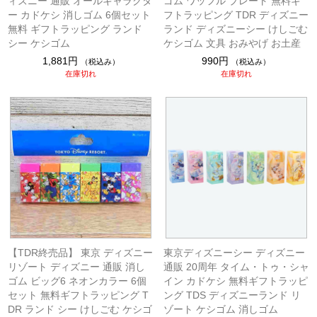
ィズニー 通販 オールキャラクタ
ゴム ワッフル プレート 無料ギ
ー カドケシ 消しゴム 6個セット
フトラッピング TDR ディズニー
無料 ギフトラッピング ランド
ランド ディズニーシー けしごむ
シー ケシゴム
ケシゴム 文具 おみやげ お土産
1,881円
990円
（税込み）
（税込み）
在庫切れ
在庫切れ
【TDR終売品】 東京 ディズニー
東京ディズニーシー ディズニー
リゾート ディズニー 通販 消し
通販 20周年 タイム・トゥ・シャ
ゴム ビッグ6 ネオンカラー 6個
イン カドケシ 無料ギフトラッピ
セット 無料ギフトラッピング T
ング TDS ディズニーランド リ
DR ランド シー けしごむ ケシゴ
ゾート ケシゴム 消しゴム