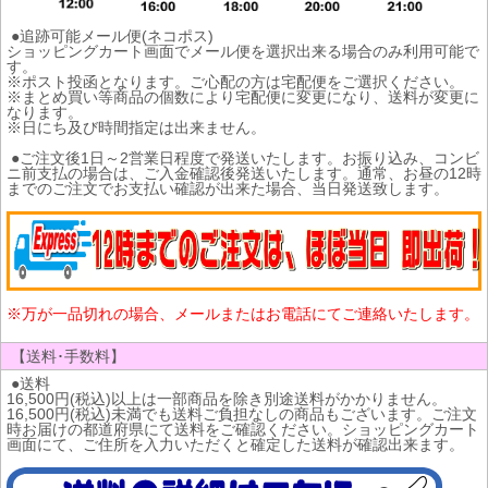
●追跡可能メール便(ネコポス)
ショッピングカート画面でメール便を選択出来る場合のみ利用可能で
す。
※ポスト投函となります。ご心配の方は宅配便をご選択ください。
※まとめ買い等商品の個数により宅配便に変更になり、送料が変更に
なります。
※日にち及び時間指定は出来ません。
●ご注文後1日～2営業日程度で発送いたします。お振り込み、コンビ
ニ前支払の場合は、ご入金確認後発送いたします。通常、お昼の12時
までのご注文でお支払い確認が出来た場合、当日発送致します。
※万が一品切れの場合、メールまたはお電話にてご連絡いたします。
【送料･手数料】
●送料
16,500円(税込)以上は一部商品を除き別途送料がかかりません。
16,500円(税込)未満でも送料ご負担なしの商品もございます。ご注文
時お届けの都道府県にて送料をご確認ください。ショッピングカート
画面にて、ご住所を入力いただくと確定した送料が確認出来ます。