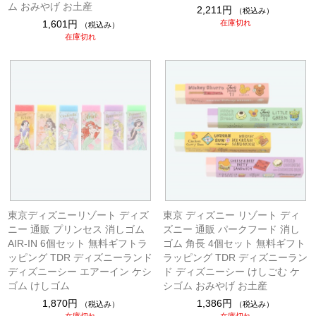
ム おみやげ お土産
2,211円
（税込み）
1,601円
在庫切れ
（税込み）
在庫切れ
東京ディズニーリゾート ディズ
東京 ディズニー リゾート ディ
ニー 通販 プリンセス 消しゴム
ズニー 通販 パークフード 消し
AIR-IN 6個セット 無料ギフトラ
ゴム 角長 4個セット 無料ギフト
ッピング TDR ディズニーランド
ラッピング TDR ディズニーラン
ディズニーシー エアーイン ケシ
ド ディズニーシー けしごむ ケ
ゴム けしゴム
シゴム おみやげ お土産
1,870円
1,386円
（税込み）
（税込み）