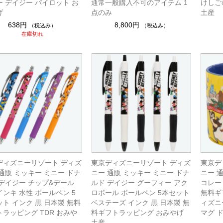
ー デイジー パイロット お
通常一般購入不可のアイテム 1
けしご
げ
点のみ
土産
638円
8,800円
（税込み）
（税込み）
在庫切れ
ディズニーリゾート ディズ
東京ディズニーリゾート ディズ
東京デ
通販 ミッキー ミニー ドナ
ニー 通販 ミッキー ミニー ドナ
ニー 
 デイジー チップ&デール
ルド デイジー グーフィー アク
コレー
ンキ 水性 ボールペン 5
ロボール ボールペン 5本セット
無料ギ
ト インク 黒 日本製 無料
ベステーズ インク 黒 日本製 無
ィズニ
ラッピング TDR おみや
料ギフトラッピング おみやげ
マグ 
土産