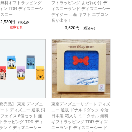
 無料ギフトラッピング
フトラッピング よだれかけ デ
ィン TDR ディズニーシ
ィズニーランド ディズニーシー
ィズニー
デイジー 土産 ギフト エプロン
音が出る！
2,530円
（税込み）
在庫切れ
3,520円
（税込み）
R終売品】 東京 ディズニ
東京ディズニーリゾート ディズ
ゾート ディズニー 通販 消
ニー 通販 ドナルドダック 今治
 フェイス 6個セット 無
日本製 箱入り ミニタオル 無料
トラッピング TDR ディ
ギフトラッピング TDR ディズ
ランド ディズニーシー
ニーランド ディズニーシー ド