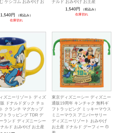
む ケシゴム おみやげ お
ナルド おみやげ お土産
1,540円
（税込み）
1,540円
在庫切れ
（税込み）
在庫切れ
ィズニーリゾート ディズ
東京ディズニーシー ディズニー
通販 ドナルドダック チョ
通販19周年 キンチャク 無料ギ
ト クランチ マグカップ
フトラッピング ミッキーマウス
フトラッピング TDR デ
ミニーマウス アニバーサリー
ーランド ディズニーシー
ディズニーリゾート おみやげ
ドナルド おみやげ お土産
お土産 ドナルド グーフィー 巾
着