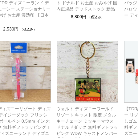
TDR ディズニーランド デ
ト ドナルド お土産 おみやげ 国
バッジ
ニーシー ステーショナリー
内正規品 デッドストック 新品
ハロウ
やげ お土産 浸透印 【日本
ー デ
8,800円
（税込み）
2,530円
（税込み）
ディズニーリゾート ディズ
ウォルト ディズニーワールド
【TD
 デイジーダック フリクシ
リゾート キャスト 限定 メタル
ー リ
ボールペン 0.5mm インク:
キーチェーン ミッキーマウス
しゴム
ク 無料ギフトラッピング T
ドナルドダック 無料ギフトラッ
料ギフ
 ディズニーランド ディズニ
ピング WDW キャストメンバー
ズニー