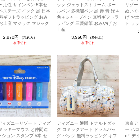
 油性 サインペン 5本セ
ック ジェットストリーム ボー
リゾー
ベステーズ インク 黒 日本
ルペン 多機能ペン 黒 赤 青 緑 4
ぬいぐ
無料ギフトラッピング おみ
色＋シャープペン 無料ギフトラ
げ お
 お土産 マジック マジック
ッピング 三菱鉛筆 おみやげ お
ト ラ
土産
2,970円
3,960円
（税込み）
（税込み）
在庫切れ
在庫切れ
ディズニーリゾート ディズ
ディズニー 通販 ドナルドダッ
東京デ
 ミッキーマウス と仲間達
ク コミックアート ドラムバッ
ー ハ
ション スタンプ 5本 セ
グ バッグ 無料ラッピング ギフ
o!”