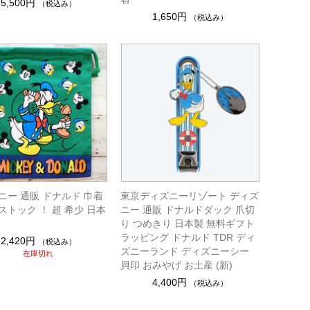
5,500円
（税込み）
1,650円
（税込み）
ニー 通販 ドナルド 巾着
東京ディズニーリゾート ディズ
ストック ！ 超 希少 日本
ニー 通販 ドナルドダック 爪切
り つめきり 日本製 無料ギフト
ラッピング ドナルド TDR ディ
2,420円
（税込み）
ズニーランド ディズニーシー
在庫切れ
貝印 おみやげ お土産 (新)
4,400円
（税込み）