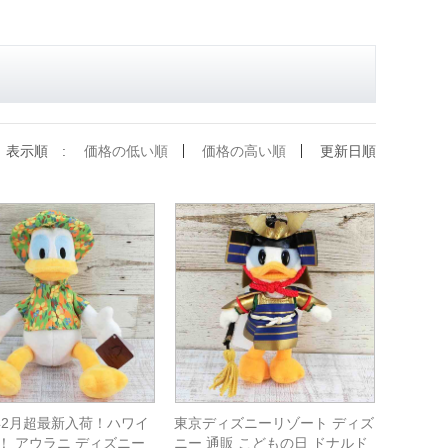
表示順 :
価格の低い順
価格の高い順
更新日順
5年2月超最新入荷！ハワイ
東京ディズニーリゾート ディズ
！ アウラニ ディズニー
ニー 通販 こどもの日 ドナルド