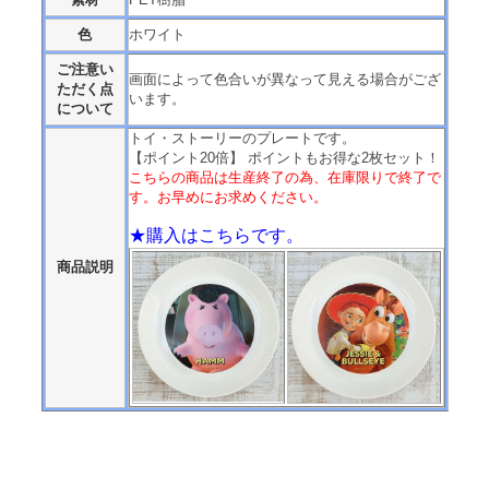
色
ホワイト
ご注意い
画面によって色合いが異なって見える場合がござ
ただく点
います。
について
トイ・ストーリーのプレートです。
【ポイント20倍】 ポイントもお得な2枚セット！
こちらの商品は生産終了の為、在庫限りで終了で
す。お早めにお求めください。
★購入はこちらです。
商品説明