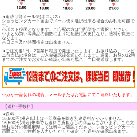
●追跡可能メール便(ネコポス)
ショッピングカート画面でメール便を選択出来る場合のみ利用可能で
す。
※ポスト投函となります。ご心配の方は宅配便をご選択ください。
※まとめ買い等商品の個数により宅配便に変更になり、送料が変更に
なります。
※日にち及び時間指定は出来ません。
●ご注文後1日～2営業日程度で発送いたします。お振り込み、コンビ
ニ前支払の場合は、ご入金確認後発送いたします。通常、お昼の12時
までのご注文でお支払い確認が出来た場合、当日発送致します。
※万が一品切れの場合、メールまたはお電話にてご連絡いたします。
【送料･手数料】
●送料
16,500円(税込)以上は一部商品を除き別途送料がかかりません。
16,500円(税込)未満でも送料ご負担なしの商品もございます。ご注文
時お届けの都道府県にて送料をご確認ください。ショッピングカート
画面にて、ご住所を入力いただくと確定した送料が確認出来ます。