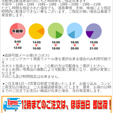
宅配便は配送希望の日にちと時間帯をご指定出来ます。
午前中・14時～16時・16時～18時・18時～20時・19時～21時
ただし時間を指定された場合でも、道路事情、天候、地域により指定
時間内に配達ができない事もございます。ご指定が無い場合は最速で
発送致します。
●追跡可能メール便(ネコポス)
ショッピングカート画面でメール便を選択出来る場合のみ利用可能で
す。
※ポスト投函となります。ご心配の方は宅配便をご選択ください。
※まとめ買い等商品の個数により宅配便に変更になり、送料が変更に
なります。
※日にち及び時間指定は出来ません。
●ご注文後1日～2営業日程度で発送いたします。お振り込み、コンビ
ニ前支払の場合は、ご入金確認後発送いたします。通常、お昼の12時
までのご注文でお支払い確認が出来た場合、当日発送致します。