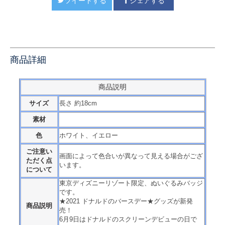
ツイートする
シェアする
商品詳細
商品説明
サイズ
長さ 約18cm
素材
色
ホワイト、イエロー
ご注意い
画面によって色合いが異なって見える場合がござ
ただく点
います。
について
東京ディズニーリゾート限定、ぬいぐるみバッジ
です。
★2021 ドナルドのバースデー★グッズが新発
商品説明
売！
6月9日はドナルドのスクリーンデビューの日で