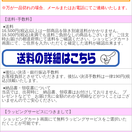
※万が一品切れの場合、メールまたはお電話にてご連絡いたします。
【送料･手数料】
●送料
16,500円(税込)以上は一部商品を除き別途送料がかかりません。
16,500円(税込)未満でも送料ご負担なしの商品もございます。ご注文
時お届けの都道府県にて送料をご確認ください。ショッピングカート
画面にて、ご住所を入力いただくと確定した送料が確認出来ます。
●後払い決済・銀行振込手数料
お客様負担とさせていただきます。後払い決済手数料は一律190円(税
込)頂戴いたします。
●納品書・領収書について
当店では、出荷時に 納品書、領収書はお付けしておりません。 プ
レゼントなどで お届け先に金額のわかる明細などがつくことはござ
いませんのでご安心ください。
【ラッピングサービスにつきまして】
ショッピングカート画面にて無料ラッピングサービスをご選択いた
だくことが可能です。