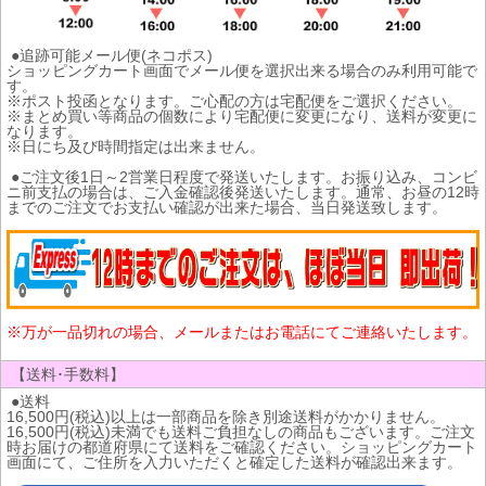
●追跡可能メール便(ネコポス)
ショッピングカート画面でメール便を選択出来る場合のみ利用可能で
す。
※ポスト投函となります。ご心配の方は宅配便をご選択ください。
※まとめ買い等商品の個数により宅配便に変更になり、送料が変更に
なります。
※日にち及び時間指定は出来ません。
●ご注文後1日～2営業日程度で発送いたします。お振り込み、コンビ
ニ前支払の場合は、ご入金確認後発送いたします。通常、お昼の12時
までのご注文でお支払い確認が出来た場合、当日発送致します。
※万が一品切れの場合、メールまたはお電話にてご連絡いたします。
【送料･手数料】
●送料
16,500円(税込)以上は一部商品を除き別途送料がかかりません。
16,500円(税込)未満でも送料ご負担なしの商品もございます。ご注文
時お届けの都道府県にて送料をご確認ください。ショッピングカート
画面にて、ご住所を入力いただくと確定した送料が確認出来ます。