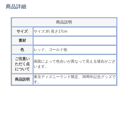
商品詳細
商品説明
サイズ
サイズ:約 長さ17cm
素材
色
レッド、ゴールド他
ご注意い
画面によって色合いが異なって見える場合がござ
ただく点
います。
について
東京ディズニーランド限定、38周年記念グッズで
商品説明
す。