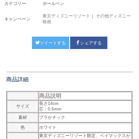
カテゴリー
ボールペン
東京ディズニーリゾート
｜
その他ディズニー
キャンペーン
映画
ツイートする
シェアする
商品詳細
商品説明
長さ14cm
サイズ
芯：0.5mm
素材
プラかチック
色
ホワイト
東京ディズニーリゾート限定、ベイマックスが