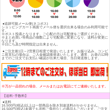
●追跡可能メール便(ネコポス)
ショッピングカート画面でメール便を選択出来る場合のみ利用可能で
す。
※ポスト投函となります。ご心配の方は宅配便をご選択ください。
※まとめ買い等商品の個数により宅配便に変更になり、送料が変更に
なります。
※日にち及び時間指定は出来ません。
●ご注文後1日～2営業日程度で発送いたします。お振り込み、コンビ
ニ前支払の場合は、ご入金確認後発送いたします。通常、お昼の12時
までのご注文でお支払い確認が出来た場合、当日発送致します。
※万が一品切れの場合、メールまたはお電話にてご連絡いたします。
【送料･手数料】
●送料
16,500円(税込)以上は一部商品を除き別途送料がかかりません。
16,500円(税込)未満でも送料ご負担なしの商品もございます。ご注文