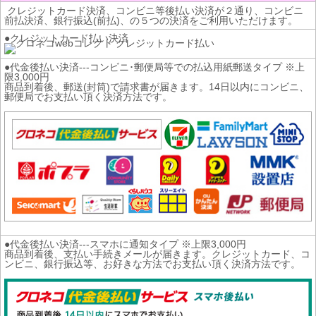
クレジットカード決済、コンビニ等後払い決済が２通り、コンビニ
前払決済、銀行振込(前払)、の５つの決済をご利用いただけます。
●クレジットカード払い決済
●代金後払い決済---コンビニ･郵便局等での払込用紙郵送タイプ ※上
限3,000円
商品到着後、郵送(封筒)で請求書が届きます。14日以内にコンビニ、
郵便局でお支払い頂く決済方法です。
●代金後払い決済---スマホに通知タイプ ※上限3,000円
商品到着後、支払い手続きメールが届きます。クレジットカード、コ
ンビニ、銀行振込等、お好きな方法でお支払い頂く決済方法です。