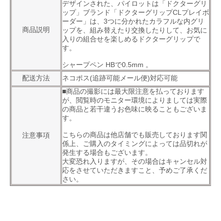
デザインされた、パイロットは「ドクターグリ
ップ」ブランド「ドクターグリップCLプレイボ
ーダー」は、3つに分かれたカラフルな内グリ
商品説明
ップを、組み替えたり交換したりして、お気に
入りの組合せを楽しめるドクターグリップで
す。
シャープペン HBで0.5mm 。
配送方法
ネコポス(追跡可能メール便)対応可能
■商品の撮影には最大限注意を払っております
が、閲覧時のモニター環境によりましては実際
の商品と若干違うお色味に映ることもございま
す。
こちらの商品は他店舗でも販売しております関
注意事項
係上、ご購入のタイミングによっては品切れが
発生する場合もございます。
大変恐れ入りますが、その場合はキャンセル対
応をさせていただきますこと、予めご了承くだ
さい。