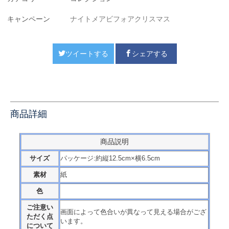
キャンペーン
ナイトメアビフォアクリスマス
ツイートする
シェアする
商品詳細
商品説明
サイズ
パッケージ:約縦12.5cm×横6.5cm
素材
紙
色
ご注意い
画面によって色合いが異なって見える場合がござ
ただく点
います。
について