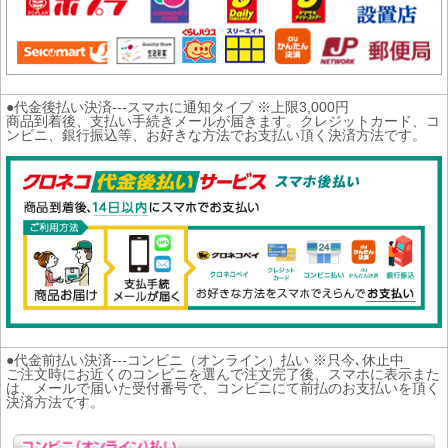
●代金後払い決済---スマホに通知タイプ ※上限3,000円
商品到着後、支払い手続きメールが届きます。クレジットカード、コ
ンビニ、銀行振込等、お好きな方法でお支払い頂く決済方法です。
●代金前払い決済---コンビニ（オンライン）払い ※只今､休止中
ご注文時にお近くのコンビニを選んで注文完了後、スマホに表示また
は、メールで届いた受付番号で、コンビニにて前払のお支払いを頂く
決済方法です。