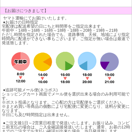
【お届けにつきまして】
ヤマト運輸にてお届けいたします。
●お届けの日時指定
宅配便は配送希望の日にちと時間帯をご指定出来ます。
午前中・14時～16時・16時～18時・18時～20時・19時～21時
ただし時間を指定された場合でも、道路事情、天候、地域により指定
時間内に配達ができない事もございます。ご指定が無い場合は最速で
発送致します。
●追跡可能メール便(ネコポス)
ショッピングカート画面でメール便を選択出来る場合のみ利用可能で
す。
※ポスト投函となります。ご心配の方は宅配便をご選択ください。
※まとめ買い等商品の個数により宅配便に変更になり、送料が変更に
なります。
※日にち及び時間指定は出来ません。
●ご注文後1日～2営業日程度で発送いたします。お振り込み、コンビ
ニ前支払の場合は、ご入金確認後発送いたします。通常、お昼の12時
までのご注文でお支払い確認が出来た場合、当日発送致します。