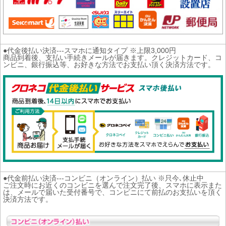
●代金後払い決済---スマホに通知タイプ ※上限3,000円
商品到着後、支払い手続きメールが届きます。クレジットカード、コ
ンビニ、銀行振込等、お好きな方法でお支払い頂く決済方法です。
●代金前払い決済---コンビニ（オンライン）払い ※只今､休止中
ご注文時にお近くのコンビニを選んで注文完了後、スマホに表示また
は、メールで届いた受付番号で、コンビニにて前払のお支払いを頂く
決済方法です。