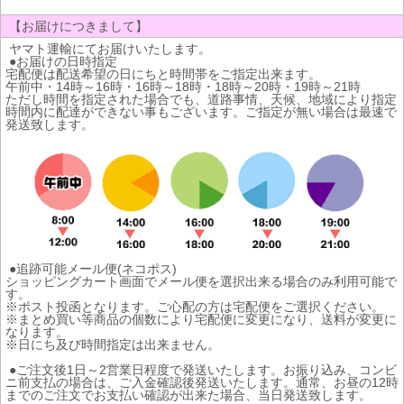
【お届けにつきまして】
ヤマト運輸にてお届けいたします。
●お届けの日時指定
宅配便は配送希望の日にちと時間帯をご指定出来ます。
午前中・14時～16時・16時～18時・18時～20時・19時～21時
ただし時間を指定された場合でも、道路事情、天候、地域により指定
時間内に配達ができない事もございます。ご指定が無い場合は最速で
発送致します。
●追跡可能メール便(ネコポス)
ショッピングカート画面でメール便を選択出来る場合のみ利用可能で
す。
※ポスト投函となります。ご心配の方は宅配便をご選択ください。
※まとめ買い等商品の個数により宅配便に変更になり、送料が変更に
なります。
※日にち及び時間指定は出来ません。
●ご注文後1日～2営業日程度で発送いたします。お振り込み、コンビ
ニ前支払の場合は、ご入金確認後発送いたします。通常、お昼の12時
までのご注文でお支払い確認が出来た場合、当日発送致します。