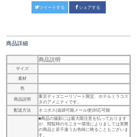
ツイートする
シェアする
商品詳細
商品説明
サイズ
素材
色
東京ディズニーリゾート限定、ホテルミラコス
商品説明
タのアメニティです。
配送方法
ネコポス(追跡可能メール便)対応可能
■商品の撮影には最大限注意を払っております
が、閲覧時のモニター環境によりましては実際
の商品と若干違うお色味に映ることもございま
す。